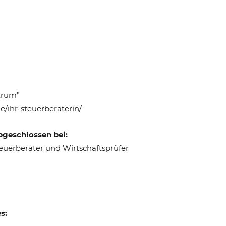
ktrum”
e/ihr-steuerberaterin/
bgeschlossen bei:
euerberater und Wirtschaftsprüfer
s: