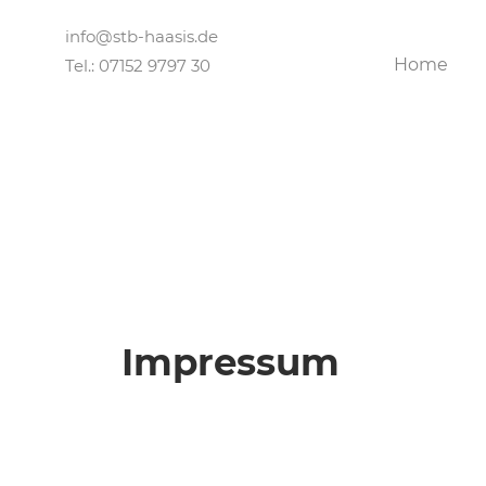
info@stb-haasis.de
Home
Tel.: 07152 9797 30
Impressum